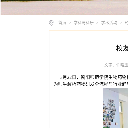
首页
>
学科与科研
>
学术活动
> 正
校
文字：许晗玉 
3月22日，衡阳师范学院生物药
为师生解析药物研发全流程与行业趋