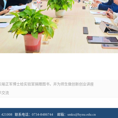
长喻正军博士给实验室捐赠图书，并为师生做创新创业讲座
术交流
：
421008
联系电话：
0734-8486744
邮箱：
smkx@hynu.edu.cn